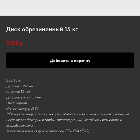
Диск обрезиненный 15 кг
5 920
р.
Добавить в корзину
Вес: 15 кг
Диаметр: 362 мм
Ширина: 52 мм
Диаметр втулки: 51 мм
Цвет: черный
Материал: чугун/PEV
PEV — разновидность пластика, по гибкости и мягкости напоминает резину, не
накапливает бактерии и грибки, гипоаллергенный, устойчив к истиранию и
воздействию влаги.
Изготавливается из двух материалов, PE и EVA (EVO).