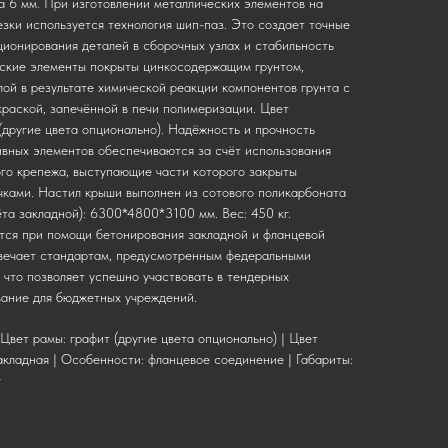
а 6 мм. При изготовлении металлических элементов на
зки используется технология шип-паз. Это создает точные
ционирования деталей в сборочных узлах и стабильность
еские элементы покрыты цинкосодержащим грунтом,
й в результате химической реакции компонентов грунта с
краской, запечённой в печи полимеризации. Цвет
(другие цвета опционально). Надёжность и прочность
вных элементов обеспечиваются за счёт использования
го крепежа, выступающие части которого закрыты
ками. Настил крыши выполнен из сотового поликарбоната
ёта закладной): 6300*4800*3100 мм. Вес: 450 кг.
тся при помощи бетонирования закладной и фланцевой
твечает стандартам, предусмотренным федеральными
то позволяет успешно участвовать в тендерных
вание для бюджетных учреждений.
Цвет рамы: графит (другие цвета опционально) | Цвет
акладная | Особенности: фланцевое соединение | Габариты:
г