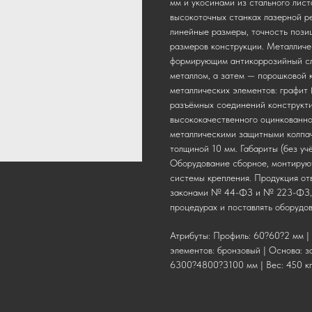
мм и укосинами из стального лист
высокоточных станках лазерной ре
линейные размеры, точность пози
размеров конструкции. Металлич
формирующим антикоррозийный сло
металлом, а затем — порошковой 
металлических элементов: графит 
разъёмных соединений конструкти
высококачественного оцинкованно
металлическими защитными колпач
толщиной 10 мм. Габариты (без уч
Оборудование сборное, монтирую
системы крепления. Продукция о
законами № 44-ФЗ и № 223-ФЗ, ч
процедурах и поставлять оборудо
Атрибуты: Профиль: 60?60?2 мм | 
элементов: бронзовый | Основа: з
6300?4800?3100 мм | Вес: 450 к