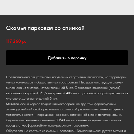
Скамья парковая со спинкой
117 260
р.
Добавить в корзину
Предназначена для установки на уличных спортивных площадках, на территории
жилых комплексов и общественных пространств. Несущая конструкция скамьи
выполнена из листовой стали толщиной 8 мм. Основание закладной (гильза)
выполнено из трубы 48*3,5 мм длинной 405 мм с цокольной опорой крепления из
листового металла толщиной 5 мм.
Металлический каркас покрыт цинкосодержащим грунтом, формирующим
антикоррозийный слой в результате химической реакции компонентов грунта с
металлом, а затем — порошковой краской, запечённой в печи полимеризации.
Деревянные элементы сечением 80*40 мм выполнены из древесины хвойных
пород с атмосферостойким лакокрасочным покрытием.
Оборудование состоит из скамьи и закладной. Закладная монтируется в грунт и