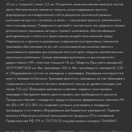
33 мм с толщиной стенки 3,2 мм. На рукояти нанесена мягкая накатка в местах
хвата. Металлические элементы покрыты цинкосодержащим грунтом,
формирующим антикоррозийный слой в результате химической реакции
компонентов грунта с металлом, а затем — порошковой краской, запечённой в
печи полимеризации. Поверхности деталей с контактными или ударными зонами
дополнительно защищены методом горячего цинкования, обеспечивающим
долговременную стойкость к агрессивному воздействию внешней среды.
Надёжность и прочность разъёмных соединений конструктивных элементов
тренажёра обеспечиваются за счёт использования высококачественного
оцинкованного крепежа, выступающие части которого закрыты металлическими
защитными колпачками. Скамья тренажера выполнены из высокопрочного
ударостойкого HPL-пластика толщиной 18 мм. Габариты (без учёта закладной):
2515*1580*1420 мм. Вес тренажера: 265 кг. Вес тренажера (с закладной): 330
кг. Оборудование состоит из закладных и тренажера. Закладные монтируются в
грунт и заливаются бетоном. Тренажер крепится к закладным за счет фланцевого
соединения и отсыпается песчано-гравийной смесью до уровня площадки (не
менее 150 мм). Фланцевое крепление позволяет надёжно смонтировать
тренажер и беспрепятственно демонтировать при необходимости ремонта.
Продукция отвечает стандартам, предусмотренным федеральными законами №
44-ФЗ и № 223-ФЗ, что позволяет успешно участвовать в тендерных
процедурах и поставлять оборудование для бюджетных учреждений. Изделие
внесено в Реестр российской промышленной продукции (Постановление
Правительства РФ 719 от 17.07.2015) под реестровым номером 10668847.
Атрибуты: Профиль: 120?80?3 мм / 100?50?3 мм | Стартовая нагрузка: 20 кг на