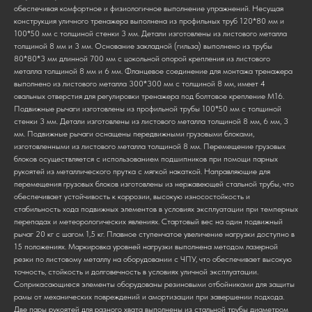
обеспечивая комфортное и физиологичное выполнение упражнений. Несущая
конструкция уличного тренажера выполнена из профильных труб 120*80 мм и
100*50 мм с толщиной стенки 3 мм. Детали изготовлены из листового металла
толщиной 8 мм и 3 мм. Основание закладной (гильза) выполнено из трубы
80*80*3 мм длинной 700 мм с цокольной опорой крепления из листового
металла толщиной 8 мм и 6 мм. Фланцевое соединение для монтажа тренажера
выполнено из листового металла 300*300 мм с толщиной 8 мм, имеет 4
овальных отверстия для регулировки тренажера под болтовое крепление М16.
Подвижные рычаги изготовлены из профильной трубы 100*50 мм с толщиной
стенки 3 мм. Детали изготовлены из листового металла толщиной 8 мм, 6 мм, 3
мм. Подвижные рычаги оснащены передвижными грузовыми блоками,
изготовленными из листового металла толщиной 8 мм. Перемещение грузовых
блоков осуществляется с использованием подшипников при помощи парных
рукоятей из металлического прутка с мягкой накаткой. Направляющие для
перемещения грузовых блоков изготовлены из нержавеющей стальной трубы, что
обеспечивает устойчивость к коррозии, высокую износостойкость и
стабильность хода подвижных элементов в условиях эксплуатации при темперных
перепадах и метеорологических явлениях. Стартовый вес на один подвижный
рычаг 20 кг с шагом 1,5 кг. Плавное ступенчатое увеличение нагрузки доступно в
15 положениях. Маркировка уровней нагрузки выполнена методом лазерной
резки по листовому металлу на оборудовании с ЧПУ, что обеспечивает высокую
точность, стойкость и долговечность в условиях уличной эксплуатации.
Соприкасающиеся элементы оборудованы резиновыми отбойниками для защиты
рамы от механических повреждений и амортизации при завершении подхода.
Две пары рукоятей для разного хвата выполнены из стальной трубы диаметром