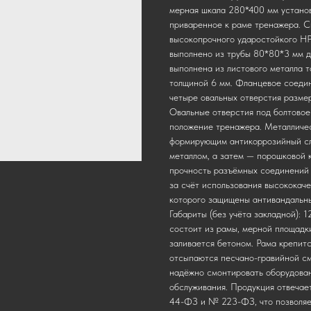
мерная шкала 280*400 мм установ
приваренное к раме тренажера. С
высокопрочного ударостойкого HP
выполнено из трубы 80*80*3 мм 
выполнена из листового металла 
толщиной 6 мм. Фланцевое соедин
четыре овальных отверстия разме
Овальные отверстия под болтовое
положение тренажера. Металличе
формирующим антикоррозийный сло
металлом, а затем — порошковой 
прочность разъёмных соединений
за счёт использования высококач
которого защищены антивандальны
Габариты (без учёта закладной): 
состоит из рамы, мерной площадки
заливается бетоном. Рама крепитс
отсыпаются песчано-гравийной см
надёжно смонтировать оборудова
обслуживания. Продукция отвеча
44-ФЗ и № 223-ФЗ, что позволяет