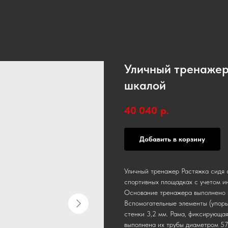
Уличный тренажер
шкалой
40 040
р.
Добавить в корзину
Уличный тренажер Растяжка сидя 
спортивных площадках с учетом и
Основание тренажера выполнено и
Вспомогательные элементы (упоры
стенки 3,2 мм. Рама, фиксирующая
выполнена их трубы диаметром 57