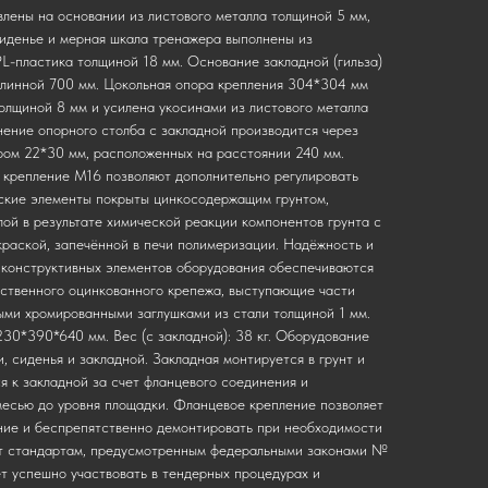
лены на основании из листового металла толщиной 5 мм,
иденье и мерная шкала тренажера выполнены из
L-пластика толщиной 18 мм. Основание закладной (гильза)
длинной 700 мм. Цокольная опора крепления 304*304 мм
толщиной 8 мм и усилена укосинами из листового металла
ение опорного столба с закладной производится через
ром 22*30 мм, расположенных на расстоянии 240 мм.
 крепление М16 позволяют дополнительно регулировать
ские элементы покрыты цинкосодержащим грунтом,
й в результате химической реакции компонентов грунта с
краской, запечённой в печи полимеризации. Надёжность и
 конструктивных элементов оборудования обеспечиваются
ественного оцинкованного крепежа, выступающие части
ми хромированными заглушками из стали толщиной 1 мм.
1230*390*640 мм. Вес (с закладной): 38 кг. Оборудование
, сиденья и закладной. Закладная монтируется в грунт и
я к закладной за счет фланцевого соединения и
есью до уровня площадки. Фланцевое крепление позволяет
ние и беспрепятственно демонтировать при необходимости
ет стандартам, предусмотренным федеральными законами №
 успешно участвовать в тендерных процедурах и