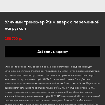
Уличный тренажер Жим вверх с переменной
нагрузкой
258 700
р.
Добавить в корзину
Уличный тренажер Жим вверх с переменной нагрузкой * предназначен для
установки на уличных спортивных площадках с учетом интенсивной эксплуатации
в разных климатических условиях. Несущая конструкция уличного тренажера
выполнена из профильных труб 140*140 с толщиной стенки 5 мм. Детали
изготовлены из листового металла толщиной 8 мм, 5 мм, 4 мм и 3 мм. Подвижные
рычаги изготовлены из профильной трубы 80*80 мм с толщиной стенки 3 мм.
Детали изготовлены из листового металла толщиной 8 мм, 3 мм. Основание
закладной (гильза) выполнено из трубы 80*80*3 мм длинной 700 мм с цокольной
опорой крепления из листового металла толщиной 8 мм и 6 мм. Фланцевое
соединение для монтажа тренажера выполнено из листового металла 300*300