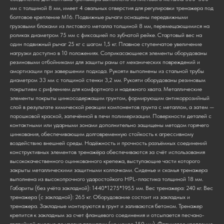
мм с толщиной 8 мм, имеет 4 овальных отверстия для регулировки тренажера под
болтовое крепление М16. Подвижные рычаги оснащены передвижными
грузовыми блоками из листового металла толщиной 8 мм, перемещающимися на
роликах диаметром 75 мм с фиксацией по зубчатой рейке. Стартовый вес на
один подвижный рычаг 25 кг с шагом 1,5 кг. Плавное ступенчатое увеличение
нагрузки доступно в 10 положениях. Соприкасающиеся элементы оборудованы
резиновыми отбойниками для защиты рамы от механических повреждений и
амортизации при завершении подхода. Рукояти выполнены из стальной трубы
диаметром 33 мм с толщиной стенки 3,2 мм. Рукояти оборудованы резиновым
покрытием с рифлением для комфортного и надежного хвата. Металлические
элементы покрыты цинкосодержащим грунтом, формирующим антикоррозийный
слой в результате химической реакции компонентов грунта с металлом, а затем —
порошковой краской, запечённой в печи полимеризации. Поверхности деталей с
контактными или ударными зонами дополнительно защищены методом горячего
цинкования, обеспечивающим долговременную стойкость к агрессивному
воздействию внешней среды. Надёжность и прочность разъёмных соединений
конструктивных элементов тренажёра обеспечиваются за счёт использования
высококачественного оцинкованного крепежа, выступающие части которого
закрыты металлическими защитными колпачками. Сиденье и скамья тренажера
выполнена из высокопрочного ударостойкого HPL-пластика толщиной 18 мм.
Габариты (без учёта закладной): 1440*1275*1955 мм. Вес тренажера: 240 кг. Вес
тренажера (с закладной): 265 кг. Оборудование состоит из закладных и
тренажера. Закладные монтируются в грунт и заливаются бетоном. Тренажер
крепится к закладным за счет фланцевого соединения и отсыпается песчано-
гравийной смесью до уровня площадки (не менее 150 мм). Фланцевое крепление