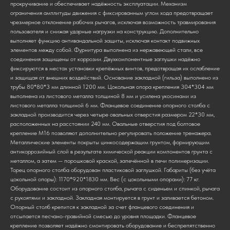
прокручивание и обеспечивает надёжность эксплуатации. Механизм
ограничения амплитуды движения с фиксированным углом хода предотвращает
чрезмерное отклонение рабочих рычагов, исключая возможность травмирования
пользователя и снижая ударные нагрузки на конструкцию. Дополнительно
выполняет функцию антивандальной защиты, исключая контакт подвижных
элементов между собой. Фурнитура выполнена из нержавеющей стали, все
соединения защищены от коррозии. Двухкомпонентные заглушки надёжно
фиксируются в местах установки крепёжных винтов, предотвращая их ослабление
и защищая от внешних воздействий. Основание закладной (гильза) выполнено из
трубы 80*80*3 мм длинной 1200 мм. Цокольная опора крепления 304*304 мм
выполнена из листового металла толщиной 8 мм и усилена укосинами из
листового металла толщиной 6 мм. Фланцевое соединение опорного столба с
закладной производится через четыре овальных отверстия размером 22*30 мм,
расположенных на расстоянии 240 мм. Овальные отверстия под болтовое
крепление М16 позволяют дополнительно регулировать положение тренажера.
Металлические элементы покрыты цинкосодержащим грунтом, формирующим
антикоррозийный слой в результате химической реакции компонентов грунта с
металлом, а затем — порошковой краской, запечённой в печи полимеризации.
Торец опорного столба оборудован пластиковой заглушкой. Габариты (без учёта
цокольной опоры): 1170*920*1830 мм. Вес (с цокольными опорами): 77 кг.
Оборудование состоит из опорного столба, рычага с сиденьем и спинкой, рычага
с рукоятями и закладной. Закладная монтируется в грунт и заливается бетоном.
Опорный столб крепится к закладной за счет фланцевого соединения и
отсыпается песчано-гравийной смесью до уровня площадки. Фланцевое
крепление позволяет надёжно смонтировать оборудование и беспрепятственно