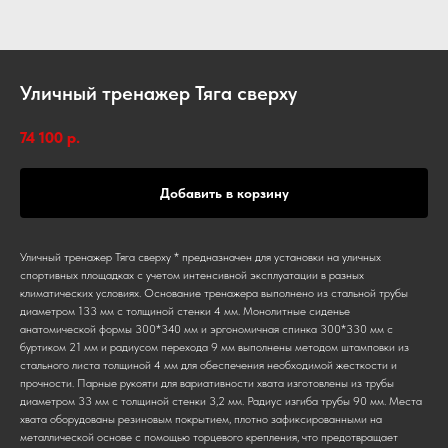
Уличный тренажер Тяга сверху
74 100
р.
Добавить в корзину
Уличный тренажер Тяга сверху * предназначен для установки на уличных
спортивных площадках с учетом интенсивной эксплуатации в разных
климатических условиях. Основание тренажера выполнено из стальной трубы
диаметром 133 мм с толщиной стенки 4 мм. Монолитные сиденье
анатомической формы 300*340 мм и эргономичная спинка 300*330 мм с
буртиком 21 мм и радиусом перехода 9 мм выполнены методом штамповки из
стального листа толщиной 4 мм для обеспечения необходимой жесткости и
прочности. Парные рукояти для вариативности хвата изготовлены из трубы
диаметром 33 мм с толщиной стенки 3,2 мм. Радиус изгиба трубы 90 мм. Места
хвата оборудованы резиновым покрытием, плотно зафиксированными на
металлической основе с помощью торцевого крепления, что предотвращает