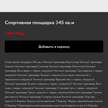
Спортивная площадка 345 кв.м
3 144 205
р.
Добавить в корзину
Спортивная площадка 345 кв.м Уличный тренажер Велосипед Уличный тренажер
Лыжник Уличный тренажер Степпер Уличный тренажер Эллипсоид Уличный
тренажер Жим вверх с перем. нагрузкой Уличный тренажер Приседание с перем.
нагрузкой Уличный тренажер Трицепс-машина (имитация отжиманий) с
переменной нагрузкой Уличный тренажер Верхняя тяга с перем. нагрузкой
Уличный тренажер Бицепс-машина с перем. нагрузкой.1 Уличный тренажер Жим
сидя с перем. нагрузкой Уличный тренажер Становая тяга с перем. нагрузкой
Уличный тренажер Пресс-машина с перем. нагрйзкойУличный тренажер Скамья
для пресса Уличный тренажер Гиперэкстензия Уличный тренажер Упор для
пресса 6 Воркаут Брусья гнутые двойные 7 Воркаут Жерди параллельные низкие
0 Воркаут Перекладины разноуровневые для подтягивания из виса 4 Воркаут