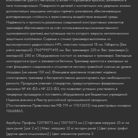
печи полимеризации. Поверхности деталей с контактными или ударными зонами
дополнительно защищены методом горячего цинкования, обеспечивающим
долговременную стойкость к агрессивному воздействию внешней среды.
Надёжность и прочность разъёмных соединений конструктивных элементов
тренажёра обеспечиваются за счёт использования высококачественного
оцинкованного крепежа, выступающие части которого закрыты металлическими
защитными колпачками. Сиденье и спинка тренажера выполнены из
высокопрочного ударостойкого HPL-пластика толщиной 18 мм. Габариты (без
учёта закладной): 1760*995*1495 мм. Вес тренажера: 220 кг. Вес тренажера (с
закладной): 280 кг. Оборудование состоит из закладных и тренажера. Закладные
монтируются в грунт и заливаются бетоном. Тренажер крепится к закладным за
счет фланцевого соединения и отсыпается песчано-гравийной смесью до уровня
площадки (не менее 150 мм). Фланцевое крепление позволяет надёжно
смонтировать тренажер и беспрепятственно демонтировать при необходимости
ремонта. Продукция отвечает стандартам, предусмотренным федеральными
законами № 44-ФЗ и № 223-ФЗ, что позволяет успешно участвовать в
тендерных процедурах и поставлять оборудование для бюджетных учреждений.
Изделие внесено в Реестр российской промышленной продукции
(Постановление Правительства РФ 719 от 17.07.2015) под реестровым номером
10668865.
Атрибуты: Профиль: 120?80?3 мм / 100?50?3 мм | Стартовая нагрузка: 25 кг на
один рычаг (шаг 2 кг) | Макс. нагрузка: 32 кг на один рычаг | Цвет рамы: графит
(другие цвета опционально) | Цвет элементов: pantone 3