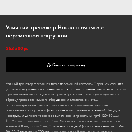
Уличный тренажер Наклонная тяга с
переменной нагрузкой
253 500
р.
Добавить в корзину
Уличный тренажер Наклонная тяга с переменной нагрузкой * предназначен для
установки на уличных спортивных площадках с учетом интенсивной эксплуатации
в разных климатических условиях. Тренажёры серии Force спроектированы по
образцу профессионального оборудования для залов, с учётом
антропометрических данных пользователей и биомеханики движений,
обеспечивая комфортное и физиологичное выполнение упражнений. Несущая
конструкция уличного тренажера выполнена из профильных труб 120*80 мм и
100*50 мм с толщиной стенки 3 мм. Детали изготовлены из листового металла
толщиной 8 мм, 5 мм и 3 мм. Основание закладной (гильза) выполнено из трубы
80*80*3 мм длинной 700 мм с цокольной опорой крепления из листового