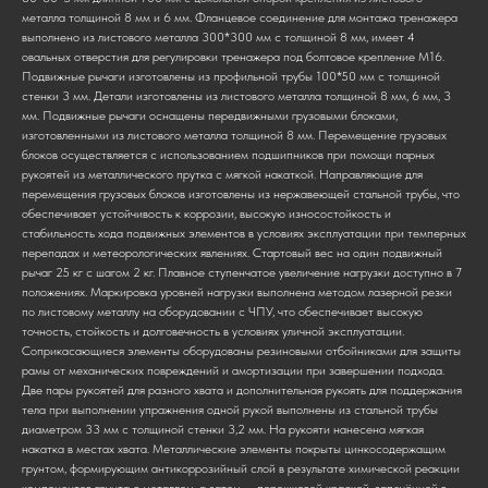
металла толщиной 8 мм и 6 мм. Фланцевое соединение для монтажа тренажера
выполнено из листового металла 300*300 мм с толщиной 8 мм, имеет 4
овальных отверстия для регулировки тренажера под болтовое крепление М16.
Подвижные рычаги изготовлены из профильной трубы 100*50 мм с толщиной
стенки 3 мм. Детали изготовлены из листового металла толщиной 8 мм, 6 мм, 3
мм. Подвижные рычаги оснащены передвижными грузовыми блоками,
изготовленными из листового металла толщиной 8 мм. Перемещение грузовых
блоков осуществляется с использованием подшипников при помощи парных
рукоятей из металлического прутка с мягкой накаткой. Направляющие для
перемещения грузовых блоков изготовлены из нержавеющей стальной трубы, что
обеспечивает устойчивость к коррозии, высокую износостойкость и
стабильность хода подвижных элементов в условиях эксплуатации при темперных
перепадах и метеорологических явлениях. Стартовый вес на один подвижный
рычаг 25 кг с шагом 2 кг. Плавное ступенчатое увеличение нагрузки доступно в 7
положениях. Маркировка уровней нагрузки выполнена методом лазерной резки
по листовому металлу на оборудовании с ЧПУ, что обеспечивает высокую
точность, стойкость и долговечность в условиях уличной эксплуатации.
Соприкасающиеся элементы оборудованы резиновыми отбойниками для защиты
рамы от механических повреждений и амортизации при завершении подхода.
Две пары рукоятей для разного хвата и дополнительная рукоять для поддержания
тела при выполнении упражнения одной рукой выполнены из стальной трубы
диаметром 33 мм с толщиной стенки 3,2 мм. На рукояти нанесена мягкая
накатка в местах хвата. Металлические элементы покрыты цинкосодержащим
грунтом, формирующим антикоррозийный слой в результате химической реакции
компонентов грунта с металлом, а затем — порошковой краской, запечённой в