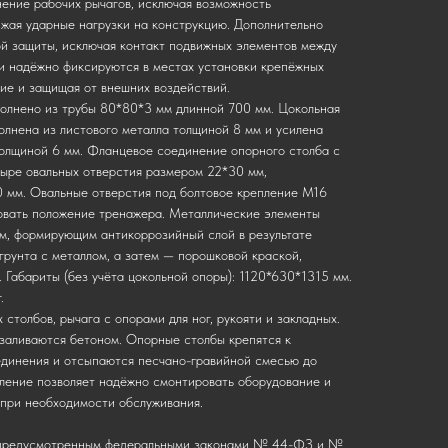
ение рабочих рычагов, исключая возможность
ижая ударные нагрузки на конструкцию. Дополнительно
й защиты, исключая контакт подвижных элементов между
и надёжно фиксируются в местах установки крепёжных
ние и защищая от внешних воздействий.
полнено из трубы 80*80*3 мм длинной 700 мм. Цокольная
лнена из листового металла толщиной 8 мм и усилена
толщиной 6 мм. Фланцевое соединение опорного столба с
тыре овальных отверстия размером 22*30 мм,
 мм. Овальные отверстия под болтовое крепление М16
овать положение тренажера. Металлические элементы
м, формирующим антикоррозийный слой в результате
грунта с металлом, а затем — порошковой краской,
 Габариты (без учёта цокольной опоры): 1120*630*1315 мм.
.
столбов, рычага с опорами для ног, рукояти и закладных.
 заливаются бетоном. Опорные столбы крепятся к
единения и отсыпаются песчано-гравийной смесью до
ление позволяет надёжно смонтировать оборудование и
при необходимости обслуживания.
, предусмотренным федеральными законами № 44-ФЗ и №