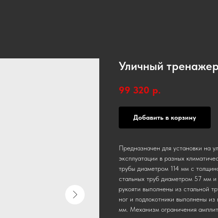
Уличный тренаже
99 320
р.
Добавить в корзину
Предназначен для установки на у
эксплуатации в разных климатиче
трубы диаметром 114 мм с толщин
стальных труб диаметром 57 мм и 
рукояти выполнены из стальной т
ног и подлокотники выполнены из
мм. Механизм ограничения амплит