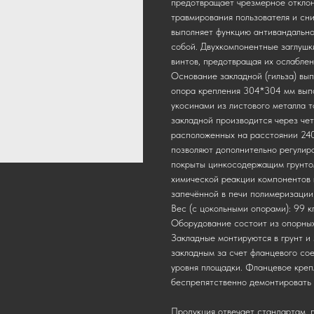
предотвращает чрезмерное отклон
травмирования пользователя и сн
выполняет функцию антивандально
собой. Двухкомпонентные заглушк
винтов, предотвращая их ослабле
Основание закладной (гильза) вы
опора крепления 304*304 мм выпо
укосинами из листового металла 
закладной производится через че
расположенных на расстоянии 240
позволяют дополнительно регулир
покрыты цинкосодержащим грунто
химической реакции компонентов 
запечённой в печи полимеризации.
Вес (с цокольными опорами): 99 кг
Оборудование состоит из опорных 
Закладные монтируются в грунт и
закладным за счет фланцевого со
уровня площадки. Фланцевое креп
беспрепятственно демонтировать 
Продукция отвечает стандартам