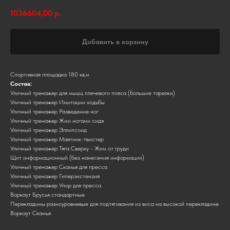
1036604,00
р.
Добавить в корзину
Спортивная площадка 180 кв.м
Состав:
Уличный тренажер для мышц плечевого пояса (большие тарелки)
Уличный тренажер Имитации ходьбы
Уличный тренажер Разведение ног
Уличный тренажер Жим ногами сидя
Уличный тренажер Эллипсоид
Уличный тренажер Маятник-твистер
Уличный тренажер Тяга Сверху - Жим от груди
Щит информационный (без нанесения информации)
Уличный тренажер Скамья для пресса
Уличный тренажер Гиперэкстензия
Уличный тренажер Упор для пресса
Воркаут Брусья стандартные
Перекладины разноуровневые для подтягивания из виса на высокой перекладине
Воркаут Скамья