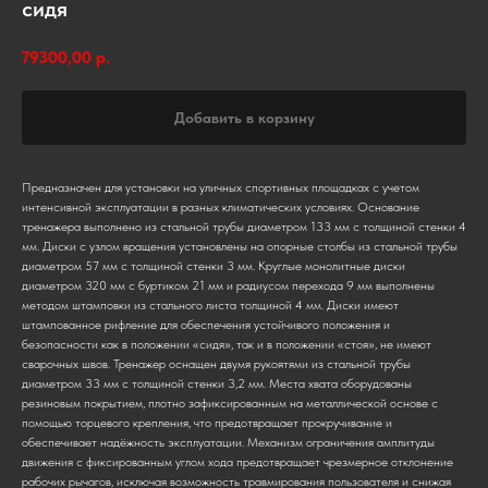
сидя
79300,00
р.
Добавить в корзину
Предназначен для установки на уличных спортивных площадках с учетом
интенсивной эксплуатации в разных климатических условиях. Основание
тренажера выполнено из стальной трубы диаметром 133 мм с толщиной стенки 4
мм. Диски с узлом вращения установлены на опорные столбы из стальной трубы
диаметром 57 мм с толщиной стенки 3 мм. Круглые монолитные диски
диаметром 320 мм с буртиком 21 мм и радиусом перехода 9 мм выполнены
методом штамповки из стального листа толщиной 4 мм. Диски имеют
штампованное рифление для обеспечения устойчивого положения и
безопасности как в положении «сидя», так и в положении «стоя», не имеют
сварочных швов. Тренажер оснащен двумя рукоятями из стальной трубы
диаметром 33 мм с толщиной стенки 3,2 мм. Места хвата оборудованы
резиновым покрытием, плотно зафиксированным на металлической основе с
помощью торцевого крепления, что предотвращает прокручивание и
обеспечивает надёжность эксплуатации. Механизм ограничения амплитуды
движения с фиксированным углом хода предотвращает чрезмерное отклонение
рабочих рычагов, исключая возможность травмирования пользователя и снижая