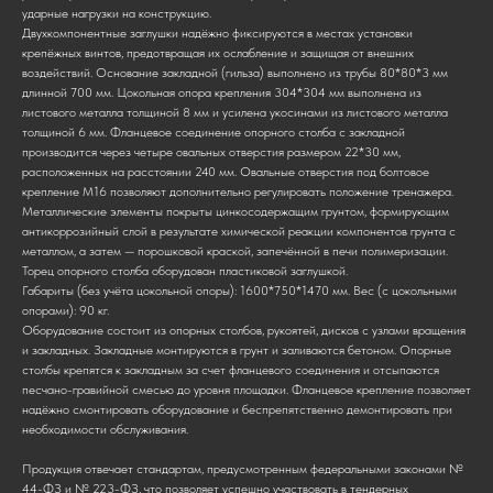
ударные нагрузки на конструкцию.
Двухкомпонентные заглушки надёжно фиксируются в местах установки
крепёжных винтов, предотвращая их ослабление и защищая от внешних
воздействий. Основание закладной (гильза) выполнено из трубы 80*80*3 мм
длинной 700 мм. Цокольная опора крепления 304*304 мм выполнена из
листового металла толщиной 8 мм и усилена укосинами из листового металла
толщиной 6 мм. Фланцевое соединение опорного столба с закладной
производится через четыре овальных отверстия размером 22*30 мм,
расположенных на расстоянии 240 мм. Овальные отверстия под болтовое
крепление М16 позволяют дополнительно регулировать положение тренажера.
Металлические элементы покрыты цинкосодержащим грунтом, формирующим
антикоррозийный слой в результате химической реакции компонентов грунта с
металлом, а затем — порошковой краской, запечённой в печи полимеризации.
Торец опорного столба оборудован пластиковой заглушкой.
Габариты (без учёта цокольной опоры): 1600*750*1470 мм. Вес (с цокольными
опорами): 90 кг.
Оборудование состоит из опорных столбов, рукоятей, дисков с узлами вращения
и закладных. Закладные монтируются в грунт и заливаются бетоном. Опорные
столбы крепятся к закладным за счет фланцевого соединения и отсыпаются
песчано-гравийной смесью до уровня площадки. Фланцевое крепление позволяет
надёжно смонтировать оборудование и беспрепятственно демонтировать при
необходимости обслуживания.
Продукция отвечает стандартам, предусмотренным федеральными законами №
44-ФЗ и № 223-ФЗ, что позволяет успешно участвовать в тендерных