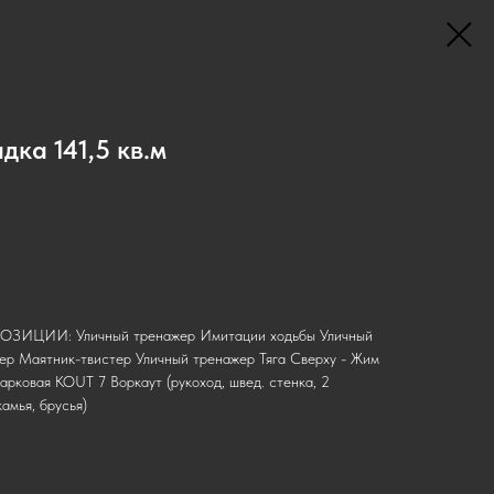
ка 141,5 кв.м
 ПОЗИЦИИ: Уличный тренажер Имитации ходьбы Уличный
ер Маятник-твистер Уличный тренажер Тяга Сверху - Жим
рковая KOUT 7 Воркаут (рукоход, швед. стенка, 2
камья, брусья)