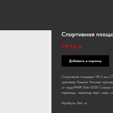
Спортивная площад
779 116
р.
Добавить в корзину
Спортивная площадка 141,5 кв.м
тренажер Лыжник Уличный тренаж
от грудиPARK Park-5000 Скамья па
переклад., переклад. верт., накл. с
Атрибуты: Вес: кг