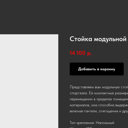
Стойка модульной
14 100
р.
Добавить в корзину
Представляем вам модульную стой
спортзала. Её компактные размеры
перемещении в пределах помещени
материалов, она способна выдерж
включая гантели, отягощения и др
Тип крепления: Напольный