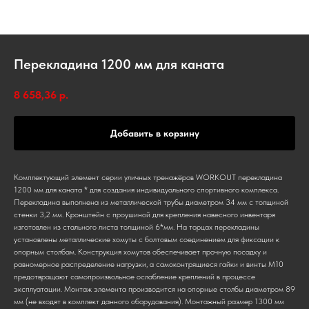
Перекладина 1200 мм для каната
8 658,36
р.
Добавить в корзину
Комплектующий элемент серии уличных тренажёров WORKOUT перекладина
1200 мм для каната * для создания индивидуального спортивного комплекса.
Перекладина выполнена из металлической трубы диаметром 34 мм с толщиной
стенки 3,2 мм. Кронштейн с проушиной для крепления навесного инвентаря
изготовлен из стального листа толщиной 6*мм. На торцах перекладины
установлены металлические хомуты с болтовым соединением для фиксации к
опорным столбам. Конструкция хомутов обеспечивает прочную посадку и
равномерное распределение нагрузки, а самоконтрящиеся гайки и винты М10
предотвращают самопроизвольное ослабление креплений в процессе
эксплуатации. Монтаж элемента производится на опорные столбы диаметром 89
мм (не входят в комплект данного оборудования). Монтажный размер 1300 мм