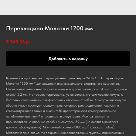
Перекладина Молотки 1200 мм
9 360,36
р.
Добавить в корзину
Комплектующий элемент серии уличных тренажёров WORKOUT перекладина
Молотки 1200 мм * для создания индивидуального спортивного комплекса.
Перекладина выполнена из металлической трубы диаметром 34 мм с толщиной
стенки 3,2 мм. На торцах перекладины установлены металлические хомуты с
болтовым соединением для фиксации к опорным столбам. Конструкция хомутов
обеспечивает прочную посадку и равномерное распределение нагрузки, а
самоконтрящиеся гайки и винты М10 предотвращают самопроизвольное
ослабление креплений в процессе эксплуатации. Монтаж элемента
производится на опорные столбы диаметром 89 мм (не входят в комплект
данного оборудования). Монтажный размер 1300 мм (по осям столбов).
Металлические элементы покрыты цинкосодержащим грунтом, формирующим