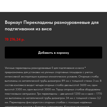
Воркаут Перекладины разноуровневые для
подтягивания из виса
78 276,24
р.
Добавить в корзину
Уличные перекладины разноуровневые 0 для подтягивания из виса *
предназначены для установки на уличных спортивных площадках с учетом
интенсивной эксплуатации в разных климатических условиях. Опорные столбы
выполнены из металлической трубы диаметром 89 мм с толщиной стенки 3 мм. В
состав комплекса входит четыре опорных столба: два высотой 3600 мм, один
высотой 3300 мм, один высотой 3000 мм. Торцы опорных столбов оборудованы
пластиковыми заглушками. Три перекладины – две длиной 1200 мм и одна – 1770
мм выполнены из металлической трубы диаметром 34 мм с толщиной стенки 3,2
мм. Перекладины фиксируются к опорным столбам с помощью надёжных
металлических хомутов с болтовым соединением. Конструкция хомутов