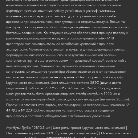
нормативной влажности и покрытой износостойким лаком. Такое покрытие
формирует прочную защитную плёнку, устойчивую к ультрафиолетовому
излучению, влаге и перепадам температур, что продлевает срок службы
древесины при круглогодичной эксплуатации на открытом воздухе. Элементы
фиксируются к опорным столбам с помощью надёжных металлических хомутов с
болтовым соединением. Конструкция хомутов обеспечивает прочную посадку и
равномерное распределение нагрузки, а самоконтрящиеся гайки М10
предотвращают самопроизвольное ослабление креплений в процессе
эксплуатации. Металлические элементы покрыты цинкосодержащим грунтом,
формирующим антикоррозийный слой в результате химической реакции
компонентов грунта с металлом, а затем — порошковой краской, запечённой в
печи полимеризации. Надёжность и прочность разъёмных соединений
конструктивных элементов тренажёра обеспечиваются за счёт использования
высококачественного оцинкованного крепежа. Цвет опорных столбов: графит
(другие цвета опционально). Цвет элементов: pantone 382C (другие цвета
опционально). Габариты: 2792*2738*2345 мм. Вес: 242 кг. Оборудование
монтируется путем бетонирования опорного столба на глубину 1000 мм и
отсыпается песчано-гравийной смесью до уровня площадки (не менее 200 мм).
Продукция отвечает стандартам, предусмотренным федеральными законами №
44-ФЗ и № 223-ФЗ, что позволяет успешно участвовать в тендерных
процедурах и поставлять оборудование для бюджетных учреждений.
Атрибуты: Труба: 108?3,5 мм | Цвет рамы: графит (другие цвета опционально) |
Цвет элементов: pantone 382C (другие цвета опционально) | Основа: монтаж на