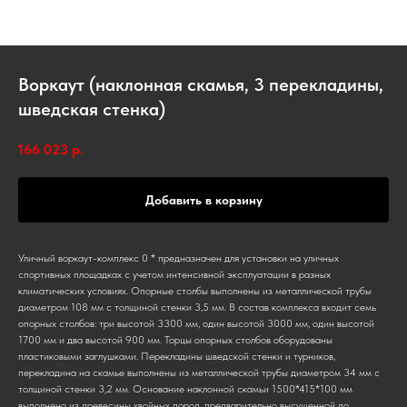
Воркаут (наклонная скамья, 3 перекладины,
шведская стенка)
166 023
р.
Добавить в корзину
Уличный воркаут-комплекс 0 * предназначен для установки на уличных
спортивных площадках с учетом интенсивной эксплуатации в разных
климатических условиях. Опорные столбы выполнены из металлической трубы
диаметром 108 мм с толщиной стенки 3,5 мм. В состав комплекса входит семь
опорных столбов: три высотой 3300 мм, один высотой 3000 мм, один высотой
1700 мм и два высотой 900 мм. Торцы опорных столбов оборудованы
пластиковыми заглушками. Перекладины шведской стенки и турников,
перекладина на скамье выполнены из металлической трубы диаметром 34 мм с
толщиной стенки 3,2 мм. Основание наклонной скамьи 1500*415*100 мм
выполнено из древесины хвойных пород, предварительно высушенной до