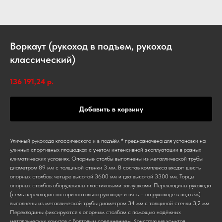
Воркаут (рукоход в подъем, рукоход
классический)
136 191,24
р.
Добавить в корзину
Уличный рукохода классического и в подъём * предназначена для установки на
уличных спортивных площадках с учетом интенсивной эксплуатации в разных
климатических условиях. Опорные столбы выполнены из металлической трубы
диаметром 89 мм с толщиной стенки 3 мм. В состав комплекса входят шесть
опорных столбов: четыре высотой 3600 мм и два высотой 3300 мм. Торцы
опорных столбов оборудованы пластиковыми заглушками. Перекладины рукохода
(семь перекладин на горизонтально рукоходе и пять – на рукоходе в подъём)
выполнены из металлической трубы диаметром 34 мм с толщиной стенки 3,2 мм.
Перекладины фиксируются к опорным столбам с помощью надёжных
металлических хомутов с болтовым соединением. Конструкция хомутов