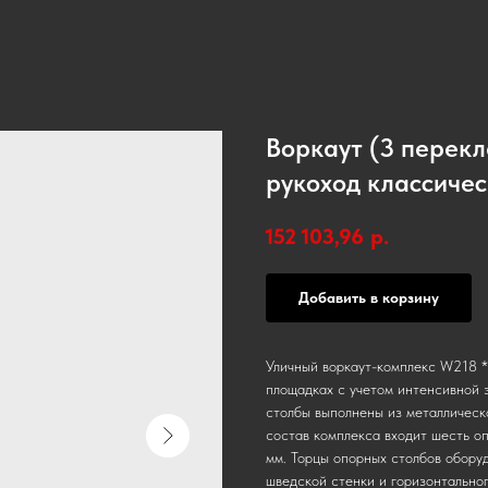
Воркаут (3 перекл
рукоход классичес
152 103,96
р.
Добавить в корзину
Уличный воркаут-комплекс W218 *
площадках с учетом интенсивной 
столбы выполнены из металлическ
состав комплекса входит шесть о
мм. Торцы опорных столбов обору
шведской стенки и горизонтально