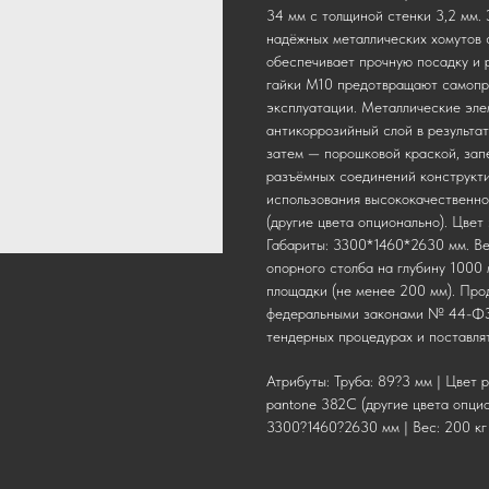
34 мм с толщиной стенки 3,2 мм.
надёжных металлических хомутов 
обеспечивает прочную посадку и 
гайки М10 предотвращают самопр
эксплуатации. Металлические эл
антикоррозийный слой в результат
затем — порошковой краской, зап
разъёмных соединений конструкти
использования высококачественно
(другие цвета опционально). Цвет
Габариты: 3300*1460*2630 мм. Ве
опорного столба на глубину 1000
площадки (не менее 200 мм). Про
федеральными законами № 44-ФЗ 
тендерных процедурах и поставля
Атрибуты: Труба: 89?3 мм | Цвет р
pantone 382C (другие цвета опцио
3300?1460?2630 мм | Вес: 200 кг 