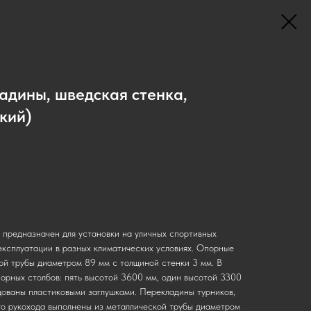
адины, шведская стенка,
кий)
 предназначен для установки на уличных спортивных
эксплуатации в разных климатических условиях. Опорные
ой трубы диаметром 89 мм с толщиной стенки 3 мм. В
порных столбов: пять высотой 3600 мм, один высотой 3300
дованы пластиковыми заглушками. Перекладины турников,
го рукохода выполнены из металлической трубы диаметром