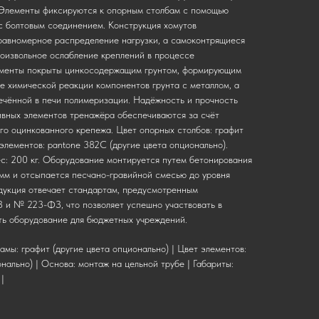
 Элементы фиксируются к опорным столбам с помощью
с болтовым соединением. Конструкция хомутов
равномерное распределение нагрузки, а самоконтрящиеся
оизвольное ослабление креплений в процессе
ементы покрыты цинкосодержащим грунтом, формирующим
е химической реакции компонентов грунта с металлом, а
ечённой в печи полимеризации. Надёжность и прочность
вных элементов тренажёра обеспечиваются за счёт
го оцинкованного крепежа. Цвет опорных столбов: графит
 элементов: pantone 382C (другие цвета опционально).
с: 200 кг. Оборудование монтируется путем бетонирования
 мм и отсыпается песчано-гравийной смесью до уровня
дукция отвечает стандартам, предусмотренным
и № 223-ФЗ, что позволяет успешно участвовать в
ть оборудование для бюджетных учреждений.
амы: графит (другие цвета опционально) | Цвет элементов:
нально) | Основа: монтаж на цельной трубе | Габариты:
|