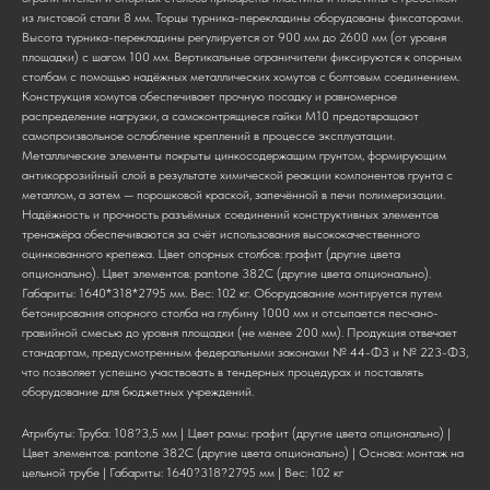
из листовой стали 8 мм. Торцы турника-перекладины оборудованы фиксаторами.
Высота турника-перекладины регулируется от 900 мм до 2600 мм (от уровня
площадки) с шагом 100 мм. Вертикальные ограничители фиксируются к опорным
столбам с помощью надёжных металлических хомутов с болтовым соединением.
Конструкция хомутов обеспечивает прочную посадку и равномерное
распределение нагрузки, а самоконтрящиеся гайки М10 предотвращают
самопроизвольное ослабление креплений в процессе эксплуатации.
Металлические элементы покрыты цинкосодержащим грунтом, формирующим
антикоррозийный слой в результате химической реакции компонентов грунта с
металлом, а затем — порошковой краской, запечённой в печи полимеризации.
Надёжность и прочность разъёмных соединений конструктивных элементов
тренажёра обеспечиваются за счёт использования высококачественного
оцинкованного крепежа. Цвет опорных столбов: графит (другие цвета
опционально). Цвет элементов: pantone 382C (другие цвета опционально).
Габариты: 1640*318*2795 мм. Вес: 102 кг. Оборудование монтируется путем
бетонирования опорного столба на глубину 1000 мм и отсыпается песчано-
гравийной смесью до уровня площадки (не менее 200 мм). Продукция отвечает
стандартам, предусмотренным федеральными законами № 44-ФЗ и № 223-ФЗ,
что позволяет успешно участвовать в тендерных процедурах и поставлять
оборудование для бюджетных учреждений.
Атрибуты: Труба: 108?3,5 мм | Цвет рамы: графит (другие цвета опционально) |
Цвет элементов: pantone 382C (другие цвета опционально) | Основа: монтаж на
цельной трубе | Габариты: 1640?318?2795 мм | Вес: 102 кг