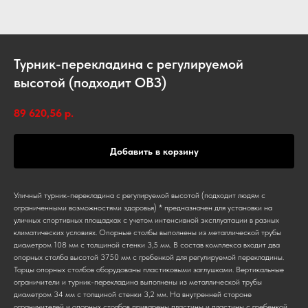
Турник-перекладина с регулируемой
высотой (подходит ОВЗ)
89 620,56
р.
Добавить в корзину
Уличный турник-перекладина с регулируемой высотой (подходит людям с
ограниченными возможностями здоровья) * предназначен для установки на
уличных спортивных площадках с учетом интенсивной эксплуатации в разных
климатических условиях. Опорные столбы выполнены из металлической трубы
диаметром 108 мм с толщиной стенки 3,5 мм. В состав комплекса входит два
опорных столба высотой 3750 мм с гребенкой для регулируемой перекладины.
Торцы опорных столбов оборудованы пластиковыми заглушками. Вертикальные
ограничители и турник-перекладина выполнены из металлической трубы
диаметром 34 мм с толщиной стенки 3,2 мм. На внутренней стороне
ограничителей и опорных столбов приварены пластины и пластины с гребенкой