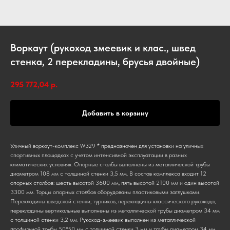
Воркаут (рукоход змеевик и клас., швед
стенка, 2 перекладины, брусья двойные)
295 772,04
р.
Добавить в корзину
Уличный воркаут-комплекс W329 * предназначен для установки на уличных
спортивных площадках с учетом интенсивной эксплуатации в разных
климатических условиях. Опорные столбы выполнены из металлической трубы
диаметром 108 мм с толщиной стенки 3,5 мм. В состав комплекса входит 12
опорных столбов: шесть высотой 3600 мм, пять высотой 2100 мм и один высотой
3300 мм. Торцы опорных столбов оборудованы пластиковыми заглушками.
Перекладины шведской стенки, турников, перекладины классического рукохода,
перекладины вертикальные выполнены из металлической трубы диаметром 34 мм
с толщиной стенки 3,2 мм. Рукоход-змеевик выполнен из металлической
профильной трубы 50*50 мм с толщиной стенки 3 мм и трубы диаметром 34 мм