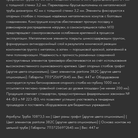
с толщиной стенки 3,2 мм. Перекладины-брусья выполнены из металлической
трубы диаметром 42 мм с толщиной стенки 3,2 мм. Элементы фиксируются к
опорным столбам с помощью надёжных металлических хомутов с болтовым
соединением. Конструкция хомутов обеспечивает прочную посадку и
равномерное распределение нагрузки, а самоконтрящиеся гайки М10
предотвращают самопроизвольное ослабление креплений в процессе
эксплуатации. Металлические элементы покрыты цинкосодержащим грунтом,
формирующим антикоррозийный слой в результате химической реакции
компонентов грунта с металлом, а затем — порошковой краской, запечённой в
печи полимеризации. Надёжность и прочность разъёмных соединений
конструктивных элементов тренажёра обеспечиваются за счёт использования
высококачественного оцинкованного крепежа. Цвет опорных столбов: графит
(другие цвета опционально). Цвет элементов: pantone 382C (другие цвета
опционально). Габариты: 7115*2569*2645 мм. Вес: 447 кг. Оборудование
монтируется путем бетонирования опорного столба на глубину 1000 мм и
отсыпается песчано-гравийной смесью до уровня площадки (не менее 200 мм).
Продукция отвечает стандартам, предусмотренным федеральными законами №
44-ФЗ и № 223-ФЗ, что позволяет успешно участвовать в тендерных
процедурах и поставлять оборудование для бюджетных учреждений.
Атрибуты: Труба: 108?3,5 мм | Цвет рамы: графит (другие цвета опционально) |
Цвет элементов: pantone 382C (другие цвета опционально) | Основа: монтаж на
цельной трубе | Габариты: 7115?2569?2645 мм | Вес: 447 кг