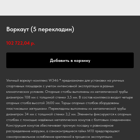
Воркаут (5 перекладин)
102 722,04
р.
Добавить в корзину
Уличный воркаут-комплекс W346 * предназначен для установки на уличных
спортивных площадках с учетом интенсивной эксплуатации в разных
климатических условиях. Опорные столбы выполнены из металлической трубы
диаметром 108 мм с толщиной стенки 3,5 мм. В состав комплекса входит четыре
опорных столба высотой 3600 мм. Торцы опорных столбов оборудованы
пластиковыми заглушками. Перекладины выполнены из металлической трубы
диаметром 34 мм с толщиной стенки 3,2 мм. Элементы фиксируются к опорным
столбам с помощью надёжных металлических хомутов с болтовым соединением.
Конструкция хомутов обеспечивает прочную посадку и равномерное
распределение нагрузки, а самоконтрящиеся гайки М10 предотвращают
самопроизвольное ослабление креплений в процессе эксплуатации.