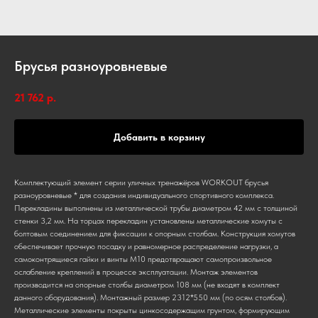
Брусья разноуровневые
21 762
р.
Добавить в корзину
Комплектующий элемент серии уличных тренажёров WORKOUT брусья
разноуровневые * для создания индивидуального спортивного комплекса.
Перекладины выполнены из металлической трубы диаметром 42 мм с толщиной
стенки 3,2 мм. На торцах перекладин установлены металлические хомуты с
болтовым соединением для фиксации к опорным столбам. Конструкция хомутов
обеспечивает прочную посадку и равномерное распределение нагрузки, а
самоконтрящиеся гайки и винты М10 предотвращают самопроизвольное
ослабление креплений в процессе эксплуатации. Монтаж элементов
производится на опорные столбы диаметром 108 мм (не входят в комплект
данного оборудования). Монтажный размер 2312*550 мм (по осям столбов).
Металлические элементы покрыты цинкосодержащим грунтом, формирующим