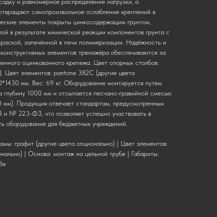
садку и равномерное распределение нагрузки, а
отвращают самопроизвольное ослабление креплений в
ческие элементы покрыты цинкосодержащим грунтом,
й в результате химической реакции компонентов грунта с
краской, запечённой в печи полимеризации. Надёжность и
конструктивных элементов тренажёра обеспечиваются за
венного оцинкованного крепежа. Цвет опорных столбов:
). Цвет элементов: pantone 382C (другие цвета
0*1430 мм. Вес: 69 кг. Оборудование монтируется путем
а глубину 1000 мм и отсыпается песчано-гравийной смесью
0 мм). Продукция отвечает стандартам, предусмотренным
и № 223-ФЗ, что позволяет успешно участвовать в
ть оборудование для бюджетных учреждений.
амы: графит (другие цвета опционально) | Цвет элементов:
нально) | Основа: монтаж на цельной трубе | Габариты:
Ве