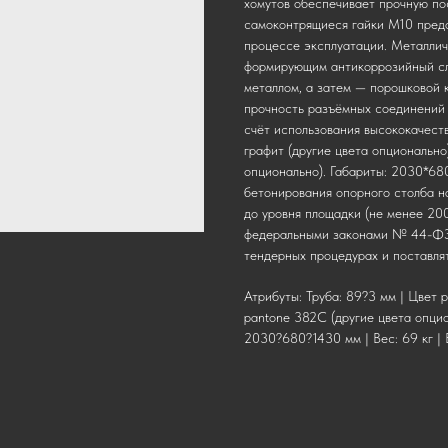
хомутов обеспечивает прочную по
самоконтрящиеся гайки М10 пред
процессе эксплуатации. Металли
формирующим антикоррозийный сло
металлом, а затем — порошковой 
прочность разъёмных соединений 
счёт использования высококачест
графит (другие цвета опционально
опционально). Габариты: 2030*68
бетонирования опорного столба н
до уровня площадки (не менее 20
федеральными законами № 44-ФЗ 
тендерных процедурах и поставля
Атрибуты: Труба: 89?3 мм | Цвет р
pantone 382C (другие цвета опцио
2030?680?1430 мм | Вес: 69 кг | 