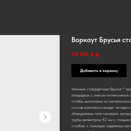
Воркаут Брусья с
56 165,4
р.
Добавить в корзину
Уличные стандартные брусья * пр
площадках с учетом интенсивной 
столбы выполнены из металлическ
состав комплекса входят четыре 
оборудованы пластиковыми заглуш
трубы диаметром 42 мм с толщино
столбам с помощью надёжных мета