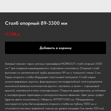
Столб опорный 89-3300 мм
13 338
р.
Добавить в корзину
Базовый элемент серии уличных тренажёров WORKOUT столб опорный 3300
мм * для создания индивидуального спортивного комплекса. Опорный столб
выполнен из металлической трубы диаметром 89 мм с толщиной стенки 3 мм.
Торец опорного столба оборудован пластиковой заглушкой. Столб покрыт
цинкосодержащим грунтом, формирующим антикоррозийный слой в результате
химической реакции компонентов грунта с металлом, а затем — порошковой
краской, запечённой в печи полимеризации. Покрытие ударопрочное, устойчивое
к температурным перепадам и метеорологическим явлениям. Цвет рамы: графит
(другие цвета опционально). Габариты: 89*89*3300 мм. Оборудование
монтируется путем бетонирования опорного столба на глубину 1000 мм и
отсыпается песчано-гравийной смесью до уровня площадки (не менее 200 мм).