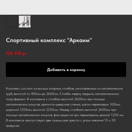
Спортивный комплекс "Аркаим"
126 576
р.
Добавить в корзину
Комплекс состоит из восьми опорных столбов, изготовленных из металлических
труб, высотой от 400мм до 2600мм. Столбы сверху закрыты металлическими
полусферами. В комплексе к столбам высотой 2600мм при помощи
металлических хомутов, крепится шведская стенка, шагом перекладин 300мм,
шириной 1200мм, высотой 2200мм. Между столбами высотой 2600мм при
помощи металлических хомутов, фиксируются три перекладины длиной 1200 мм.
В комплексе присутствуют две скамьи для пресса с углом наклона 15 и 30
градусов.