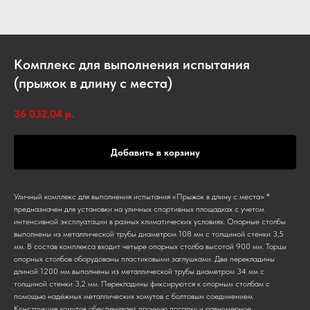
Комплекс для выполнения испытания
(прыжок в длину с места)
36 032,04
р.
Добавить в корзину
Уличный комплекс для выполнения испытания «Прыжок в длину с места» *
предназначен для установки на уличных спортивных площадках с учетом
интенсивной эксплуатации в разных климатических условиях. Опорные столбы
выполнены из металлической трубы диаметром 108 мм с толщиной стенки 3,5
мм. В состав комплекса входит четыре опорных столба высотой 900 мм. Торцы
опорных столбов оборудованы пластиковыми заглушками. Две перекладины
длиной 1200 мм выполнены из металлической трубы диаметром 34 мм с
толщиной стенки 3,2 мм. Перекладины фиксируются к опорным столбам с
помощью надёжных металлических хомутов с болтовым соединением.
Конструкция хомутов обеспечивает прочную посадку и равномерное