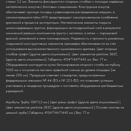
стенки 3,2 мм. Элементы фиксируются к опорным столбам с помощью надёжных
металлических хомутов с болтовым соединением. Конструкция хомутов
обеспечивает прочную посадку и равномерное распределение нагрузки, а
самоконтрящиеся гайки М10 предотвращают самопроизвольное ослабление
креплений в процессе эксплуатации. Металлические элементы покрыты
цинкосодержащим грунтом, формирующим антикоррозийный слой в результате
химической реакции компонентов грунта с металлом, а затем — порошковой
краской, запечённой в печи полимеризации. Надёжность и прочность разъёмных
соединений конструктивных элементов тренажёра обеспечиваются за счёт
использования высококачественного оцинкованного крепежа. Цвет опорных
столбов: графит (другие цвета опционально). Цвет элементов: pantone 382C
(другие цвета опционально). Габариты: 4104*146*1445 мм. Вес: 77 кг.
Оборудование монтируется путем бетонирования опорного столба на глубину
1000 мм и отсыпается песчано-гравийной смесью до уровня площадки (не
менее 200 мм). Продукция отвечает стандартам, предусмотренным
федеральными законами № 44-ФЗ и № 223-ФЗ, что позволяет успешно
участвовать в тендерных процедурах и поставлять оборудование для бюджетных
учреждений.
Атрибуты: Труба: 108?3,5 мм | Цвет рамы: графит (другие цвета опционально) |
Цвет элементов: pantone 382C (другие цвета опционально) | Основа: монтаж на
цельной трубе | Габариты: 4104?146?1445 мм | Вес: 77 кг