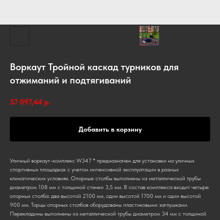
Воркаут Тройной каскад турников для
отжиманий и подтягиваний
57 097,44
р.
Добавить в корзину
Уличный воркаут-комплекс W347 * предназначен для установки на уличных
спортивных площадках с учетом интенсивной эксплуатации в разных
климатических условиях. Опорные столбы выполнены из металлической трубы
диаметром 108 мм с толщиной стенки 3,5 мм. В состав комплекса входит четыре
опорных столба: два высотой 2100 мм, один высотой 1700 мм и один высотой
900 мм. Торцы опорных столбов оборудованы пластиковыми заглушками.
Перекладины выполнены из металлической трубы диаметром 34 мм с толщиной