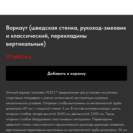
Воркаут (шведская стенка, рукоход-змеевик
и классический, перекладины
вертикальные)
177 609,24
р.
Добавить в корзину
Уличный воркаут-комплекс W223 * предназначен для установки на уличных
спортивных площадках с учетом интенсивной эксплуатации в разных
климатических условиях. Опорные столбы выполнены из металлической трубы
диаметром 89 мм с толщиной стенки 3 мм. В состав комплекса входит шесть
опорных столбов: четыре высотой 3600 мм, два высотой 3300 мм. Торцы
опорных столбов оборудованы пластиковыми заглушками. Перекладины
шведской стенки, классического горизонтального рукохода, рукохода-змеевика,
вертикальные перекладины выполнены из металлической трубы диаметром 34 мм