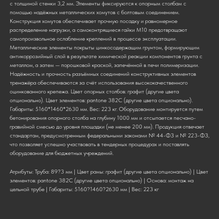
с толщиной стенки 3,2 мм. Элементы фиксируются к опорным столбам с
помощью надёжных металлических хомутов с болтовым соединением.
Конструкция хомутов обеспечивает прочную посадку и равномерное
распределение нагрузки, а самоконтрящиеся гайки М10 предотвращают
самопроизвольное ослабление креплений в процессе эксплуатации.
Металлические элементы покрыты цинкосодержащим грунтом, формирующим
антикоррозийный слой в результате химической реакции компонентов грунта с
металлом, а затем — порошковой краской, запечённой в печи полимеризации.
Надёжность и прочность разъёмных соединений конструктивных элементов
тренажёра обеспечиваются за счёт использования высококачественного
оцинкованного крепежа. Цвет опорных столбов: графит (другие цвета
опционально). Цвет элементов: pantone 382C (другие цвета опционально).
Габариты: 5160*1460*2630 мм. Вес: 223 кг. Оборудование монтируется путем
бетонирования опорного столба на глубину 1000 мм и отсыпается песчано-
гравийной смесью до уровня площадки (не менее 200 мм). Продукция отвечает
стандартам, предусмотренным федеральными законами № 44-ФЗ и № 223-ФЗ,
что позволяет успешно участвовать в тендерных процедурах и поставлять
оборудование для бюджетных учреждений.
Атрибуты: Труба: 89?3 мм | Цвет рамы: графит (другие цвета опционально) | Цвет
элементов: pantone 382C (другие цвета опционально) | Основа: монтаж на
цельной трубе | Габариты: 5160?1460?2630 мм | Вес: 223 кг