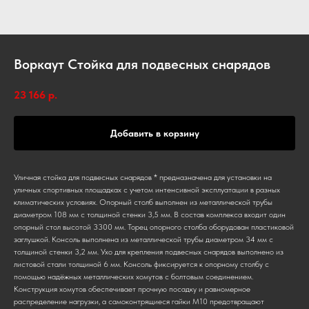
Воркаут Стойка для подвесных снарядов
23 166
р.
Добавить в корзину
Уличная стойка для подвесных снарядов * предназначена для установки на
уличных спортивных площадках с учетом интенсивной эксплуатации в разных
климатических условиях. Опорный столб выполнен из металлической трубы
диаметром 108 мм с толщиной стенки 3,5 мм. В состав комплекса входит один
опорный стол высотой 3300 мм. Торец опорного столба оборудован пластиковой
заглушкой. Консоль выполнена из металлической трубы диаметром 34 мм с
толщиной стенки 3,2 мм. Ухо для крепления подвесных снарядов выполнено из
листовой стали толщиной 6 мм. Консоль фиксируется к опорному столбу с
помощью надёжных металлических хомутов с болтовым соединением.
Конструкция хомутов обеспечивает прочную посадку и равномерное
распределение нагрузки, а самоконтрящиеся гайки М10 предотвращают