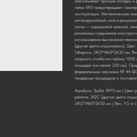
обеспечивает прочную посадку и 
гайки М10 предотвращают самопр
эксплуатации. Металлические эл
антикоррозийный слой в результат
затем — порошковой краской, зап
разъёмных соединений конструкти
использования высококачественно
(другие цвета опционально). Цвет
Габариты: 2412*1460*2630 мм. Ве
опорного столба на глубину 1000
площадки (не менее 200 мм). Про
федеральными законами № 44-ФЗ 
тендерных процедурах и поставля
Атрибуты: Труба: 89?3 мм | Цвет р
pantone 382C (другие цвета опцио
2412?1460?2630 мм | Вес: 115 кг |