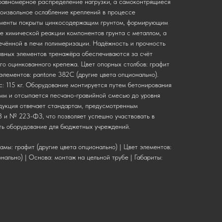
равномерное распределение нагрузки, а самоконтрящиеся
оизвольное ослабление креплений в процессе
ементы покрыты цинкосодержащим грунтом, формирующим
е химической реакции компонентов грунта с металлом, а
ечённой в печи полимеризации. Надёжность и прочность
вных элементов тренажёра обеспечиваются за счёт
го оцинкованного крепежа. Цвет опорных столбов: графит
 элементов: pantone 382C (другие цвета опционально).
с: 115 кг. Оборудование монтируется путем бетонирования
 мм и отсыпается песчано-гравийной смесью до уровня
дукция отвечает стандартам, предусмотренным
и № 223-ФЗ, что позволяет успешно участвовать в
ть оборудование для бюджетных учреждений.
амы: графит (другие цвета опционально) | Цвет элементов:
нально) | Основа: монтаж на цельной трубе | Габариты: